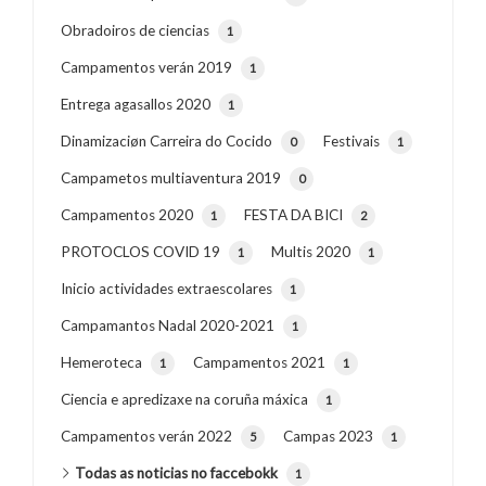
Obradoiros de ciencias
1
Campamentos verán 2019
1
Entrega agasallos 2020
1
Dinamizaciøn Carreira do Cocido
Festivais
0
1
Campametos multiaventura 2019
0
Campamentos 2020
FESTA DA BICI
1
2
PROTOCLOS COVID 19
Multis 2020
1
1
Inicio actividades extraescolares
1
Campamantos Nadal 2020-2021
1
Hemeroteca
Campamentos 2021
1
1
Ciencia e apredizaxe na coruña máxica
1
Campamentos verán 2022
Campas 2023
5
1
Todas as noticias no faccebokk
1