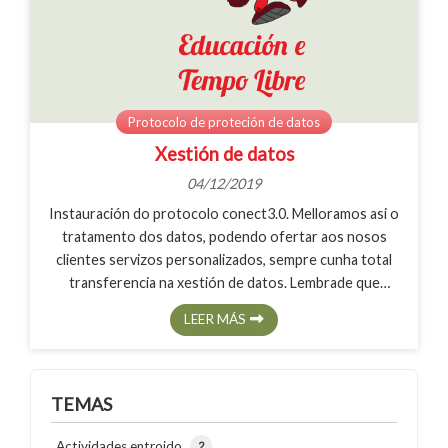
Protocolo de proteción de datos
Xestión de datos
04/12/2019
Instauración do protocolo conect3.0. Melloramos asi o
tratamento dos datos, podendo ofertar aos nosos
clientes servizos personalizados, sempre cunha total
transferencia na xestión de datos. Lembrade que
Enrédate non cede datos a outras empresas. Os datos
LEER MÁS
por nos obtidos limitanse a oferta dos servizos
contratados asi como distintos tipos de comunicacións
TEMAS
Actividades entroido
2