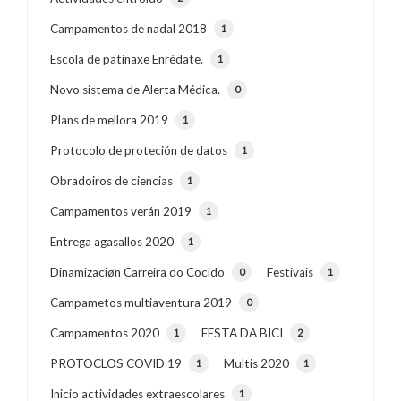
Campamentos de nadal 2018
1
Escola de patinaxe Enrédate.
1
Novo sistema de Alerta Médica.
0
Plans de mellora 2019
1
Protocolo de proteción de datos
1
Obradoiros de ciencias
1
Campamentos verán 2019
1
Entrega agasallos 2020
1
Dinamizaciøn Carreira do Cocido
Festivais
0
1
Campametos multiaventura 2019
0
Campamentos 2020
FESTA DA BICI
1
2
PROTOCLOS COVID 19
Multis 2020
1
1
Inicio actividades extraescolares
1