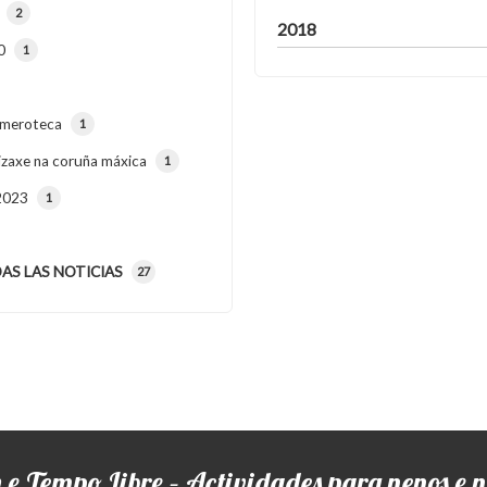
2
2018
0
1
meroteca
1
izaxe na coruña máxica
1
2023
1
AS LAS NOTICIAS
27
 e Tempo Libre – Actividades para nenos e n