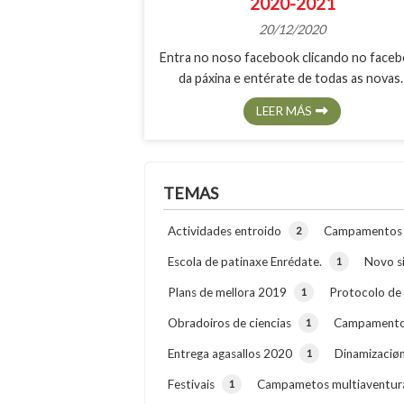
2020-2021
20/12/2020
Entra no noso facebook clicando no face
da páxina e entérate de todas as novas
LEER MÁS
TEMAS
Actividades entroido
Campamentos 
2
Escola de patinaxe Enrédate.
Novo s
1
Plans de mellora 2019
Protocolo de
1
Obradoiros de ciencias
Campamento
1
Entrega agasallos 2020
Dinamizaciøn
1
Festivais
Campametos multiaventur
1