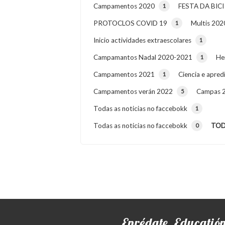
Campamentos 2020
FESTA DA BICI
1
PROTOCLOS COVID 19
Multis 202
1
Inicio actividades extraescolares
1
Campamantos Nadal 2020-2021
He
1
Campamentos 2021
Ciencia e apred
1
Campamentos verán 2022
Campas 
5
Todas as noticias no faccebokk
1
Todas as noticias no faccebokk
TOD
0
Enrédate, Educatión