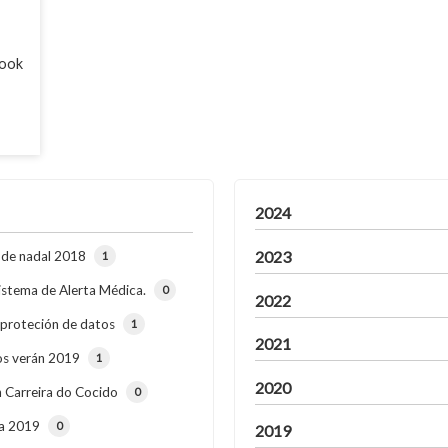
book
.
2024
2023
de nadal 2018
1
istema de Alerta Médica.
0
2022
 proteción de datos
1
2021
s verán 2019
1
2020
 Carreira do Cocido
0
a 2019
0
2019