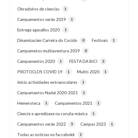
Obradoiros de ciencias
1
Campamentos verán 2019
1
Entrega agasallos 2020
1
Dinamizaciøn Carreira do Cocido
Festivais
0
1
Campametos multiaventura 2019
0
Campamentos 2020
FESTA DA BICI
1
2
PROTOCLOS COVID 19
Multis 2020
1
1
Inicio actividades extraescolares
1
Campamantos Nadal 2020-2021
1
Hemeroteca
Campamentos 2021
1
1
Ciencia e apredizaxe na coruña máxica
1
Campamentos verán 2022
Campas 2023
5
1
Todas as noticias no faccebokk
1