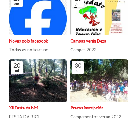
ene
jun
Novas polo facebook
Campas verán Deza
Todas as noticias no
Campas 2023
faccebokk
20
30
jul
jun
Xll Festa da bici
Prazos inscripción
FESTA DA BICI
Campamentos verán 2022